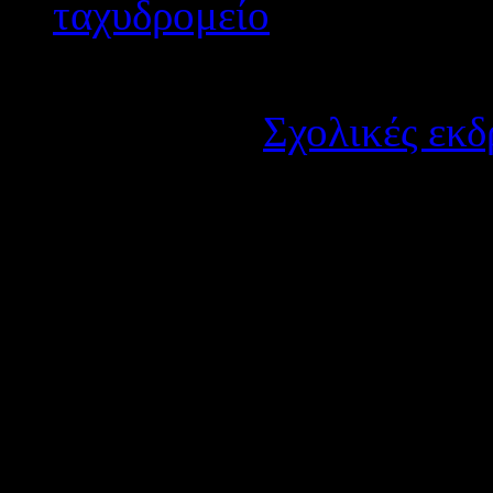
Λεπτομέρειες
Κατηγορία:
Σχολικές εκδ
Δημοσιεύτηκε στις Τρίτ
Το 1ο ΕΠΑΛ Μεσολογγίου π
μονοήμερη εκδρομή στα Ιωά
Οι προσφορές θα πρέπει να
σχολείο που θα πραγματοπο
μέχρι μέχρι
τη
Δευτέρα, 25/