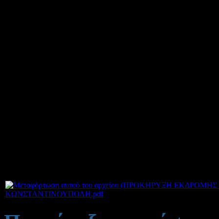
Δημοσιεύτηκε στις Δευτ
Το Γενικό Λύκειο Νεοχωρί
για πολυήμερη εκπαιδευτι
3-2013 έως 31-3-2013.
Οι προσφορές θα πρέπει να
σχολείο που θα πραγματοπο
την
Πέμπτη 21/2/2013 και 
ΚΩΝΣΤΑΝΤΙΝΟΥΠΟΛΗ.pdf