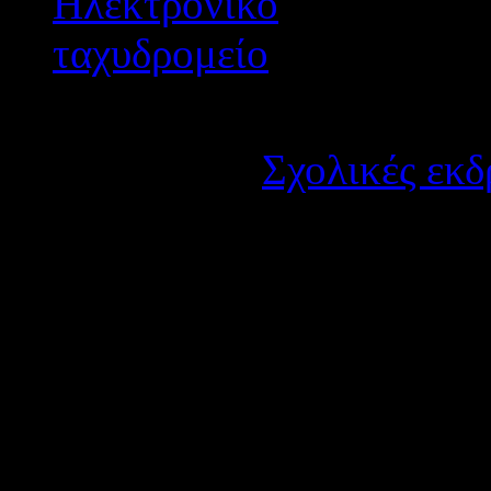
Λεπτομέρειες
Κατηγορία:
Σχολικές εκδ
Δημοσιεύτηκε στις Τετά
Το 4ο ΓΕΛ Αγρινίου επανα
πολυήμερη εκπαιδευτική επ
τάξης στη Βουλγαρία από Τ
2013.