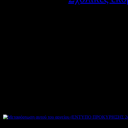
Δημοσιεύτηκε στις Τρίτ
Το 2ο ΓΕΛ Αγρινίου προκη
μονοήμερη εκδρομή των Α΄
στις 5-3-2013.
Οι προσφορές θα πρέπει να
σχολείο που θα πραγματοπο
μέχρι μέχρι την Παρασκευή
Σ