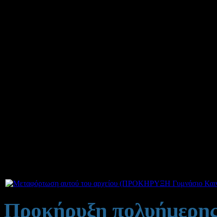
Δημοσιεύτηκε στις Τρίτ
Το Γυμνάσιο Καινουργίου 
πολυήμερη εκδρομή των Β΄
Ολύμπου – Λιτόχωρο Πιερία
Οι προσφορές θα πρέπει να
σχολείο που θα πραγματοπο
μέχρι μέχρι την Πέμπτη 28/
Συνημμέ
Προκήρυξη πολυήμερης 