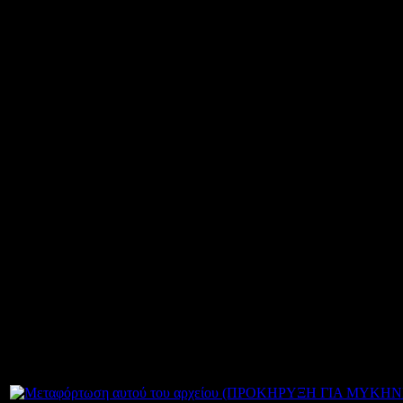
Το Γυμνάσιο Φυτειών με Λ
ενδιαφέροντος για πολυήμ
τάξεων στην Κωνσταντινούπ
ημερήσια εκδρομή της Α΄, 
Επίδαυρο- Μυκήνες στις 2
Οι προσφορές θα πρέπει να
σχολείο που θα πραγματοποι
Δευτέρα 4/3/2013 και ώρα 