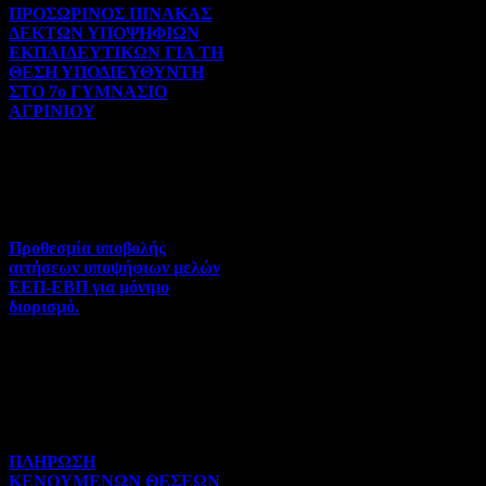
ΠΡΟΣΩΡΙΝΟΣ ΠΙΝΑΚΑΣ
ΔΕΚΤΩΝ ΥΠΟΨΗΦΙΩΝ
ΕΚΠΑΙΔΕΥΤΙΚΩΝ ΓΙΑ ΤΗ
ΘΕΣΗ ΥΠΟΔΙΕΥΘΥΝΤΗ
ΣΤΟ 7ο ΓΥΜΝΑΣΙΟ
ΑΓΡΙΝΙΟΥ
Γενικού ενδιαφέροντος | 07-
08-2026 | Hits:66
Προθεσμία υποβολής
αιτήσεων υποψήφιων μελών
ΕΕΠ-ΕΒΠ για μόνιμο
διορισμό.
Διορισμοί-Μεταθέσεις-
Μετατάξεις | 05-08-2026 |
Hits:50
ΠΛΗΡΩΣΗ
ΚΕΝΟΥΜΕΝΩΝ ΘΕΣΕΩΝ