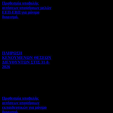
Προθεσμία υποβολής
αιτήσεων υποψήφιων μελών
ΕΕΠ-ΕΒΠ για μόνιμο
διορισμό.
Διορισμοί-Μεταθέσεις-
Μετατάξεις | 05-08-2026 |
Hits:26
ΠΛΗΡΩΣΗ
ΚΕΝΟΥΜΕΝΩΝ ΘΕΣΕΩΝ
ΔΙΕΥΘΥΝΤΩΝ ΣΤΙΣ 31-8-
2026
Γενικού ενδιαφέροντος | 04-
08-2026 | Hits:90
Προθεσμία υποβολής
αιτήσεων υποψήφιων
εκπαιδευτικών για μόνιμο
διορισμό.