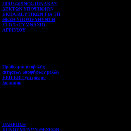
ΠΡΟΣΩΡΙΝΟΣ ΠΙΝΑΚΑΣ
ΔΕΚΤΩΝ ΥΠΟΨΗΦΙΩΝ
ΕΚΠΑΙΔΕΥΤΙΚΩΝ ΓΙΑ ΤΗ
ΘΕΣΗ ΥΠΟΔΙΕΥΘΥΝΤΗ
ΣΤΟ 7ο ΓΥΜΝΑΣΙΟ
ΑΓΡΙΝΙΟΥ
Γενικού ενδιαφέροντος | 07-
08-2026 | Hits:6
Προθεσμία υποβολής
αιτήσεων υποψήφιων μελών
ΕΕΠ-ΕΒΠ για μόνιμο
διορισμό.
Διορισμοί-Μεταθέσεις-
Μετατάξεις | 05-08-2026 |
Hits:39
ΠΛΗΡΩΣΗ
ΚΕΝΟΥΜΕΝΩΝ ΘΕΣΕΩΝ