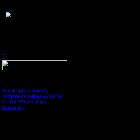
Prev
Next
Προθεσμία υποβολής
αιτήσεων υποψήφιων μελών
ΕΕΠ-ΕΒΠ για μόνιμο
διορισμό.
Διορισμοί-Μεταθέσεις-
Μετατάξεις | 05-08-2026 |
Hits:26