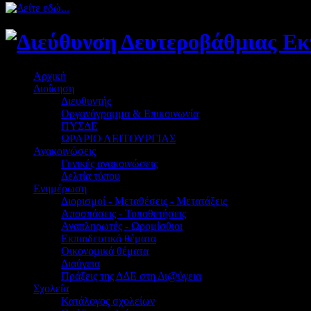
Αρχική
Διοίκηση
Διευθυντής
Οργανόγραμμα & Επικοινωνία
ΠΥΣΔΕ
ΩΡΑΡΙΟ ΛΕΙΤΟΥΡΓΙΑΣ
Ανακοινώσεις
Γενικές ανακοινώσεις
Δελτία τύπου
Ενημέρωση
Διορισμοί - Μεταθέσεις - Μετατάξεις
Αποσπάσεις - Τοποθετήσεις
Αναπληρωτές - Ωρομίσθιοι
Εκπαιδευτικά θέματα
Οικονομικά θέματα
Διαύγεια
Πράξεις της ΔΔΕ στη Δι@ύγεια
Σχολεία
Κατάλογος σχολείων