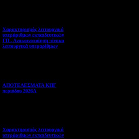
Πανελλήνιες | 31-07-2026 |
Hits:25
Χαρακτηρισμός λειτουργικά
υπεράριθμων εκπαιδευτικών
ΓΠ - Ανακοινοποίηση πίνακα
λειτουργικά υπεραρίθμων
Γενικού ενδιαφέροντος | 30-
07-2026 | Hits:271
ΑΠΟΤΕΛΕΣΜΑΤΑ ΚΠΓ
περιόδου 2026Α
Γλωσσομάθεια | 29-07-2026 |
Hits:77
Χαρακτηρισμός λειτουργικά
υπεράριθμων εκπαιδευτικών