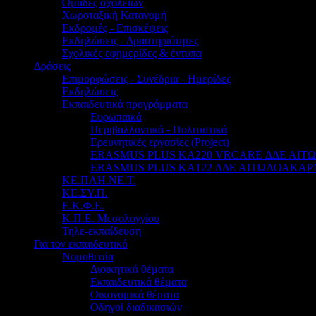
Ομάδες σχολείων
Χωροταξική Κατανομή
Εκδρομές - Επισκέψεις
Εκδηλώσεις - Δραστηριότητες
Σχολικές εφημερίδες & έντυπα
Δράσεις
Επιμορφώσεις - Συνέδρια - Ημερίδες
Εκδηλώσεις
Εκπαιδευτικά προγράμματα
Ευρωπαϊκά
Περιβαλλοντικά - Πολιτιστικά
Ερευνητικές εργασίες (Project)
ERASMUS PLUS KA220 VRCARE ΔΔΕ ΑΙ
ERASMUS PLUS KA122 ΔΔΕ ΑΙΤΩΛΟΑΚΑΡ
ΚΕ.ΠΛΗ.ΝΕ.Τ.
ΚΕ.ΣΥ.Π.
Ε.Κ.Φ.Ε.
Κ.Π.Ε. Μεσολογγίου
Τηλε-εκπαίδευση
Για τον εκπαιδευτικό
Νομοθεσία
Διοικητικά θέματα
Εκπαιδευτικά θέματα
Οικονομικά θέματα
Οδηγοί διαδικασιών