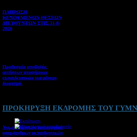
ΠΛΗΡΩΣΗ
ΚΕΝΟΥΜΕΝΩΝ ΘΕΣΕΩΝ
ΔΙΕΥΘΥΝΤΩΝ ΣΤΙΣ 31-8-
2026
Γενικού ενδιαφέροντος | 04-
08-2026 | Hits:92
Προθεσμία υποβολής
αιτήσεων υποψήφιων
εκπαιδευτικών για μόνιμο
διορισμό.
Διορισμοί-Μεταθέσεις-
Μετατάξεις | 04-08-2026 |
Hits:52
ΠΡΟΚΗΡΥΞΗ ΕΚΔΡΟΜΗΣ ΤΟΥ ΓΥΜΝ
Χαρακτηρισμός λειτουργικά
υπεράριθμων εκπαιδευτικών
Λεπτομέρειες