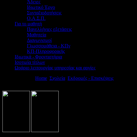
Άδειες
Ιδιωτικό Έργο
Συνταξιοδοτήσεις
Ο.Α.Σ.Π.
Για το μαθητή
Πανελλήνιες εξετάσεις
Μαθητεία
Διαγωνισμοί
Γλωσσομάθεια - ΚΠγ
ΚΠ-Πληροφορικής
Ιδιωτικά - Φροντιστήρια
Ισοτιμία τίτλων
Ωράριο λειτουργίας υπηρεσίας και αργίες
Βρίσκεστε εδώ:
Home
Σχολεία
Εκδρομές - Επισκέψεις
Προκήρυξη