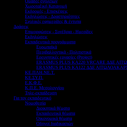
Ομάδες σχολείων
Χωροταξική Κατανομή
Εκδρομές - Επισκέψεις
Εκδηλώσεις - Δραστηριότητες
Σχολικές εφημερίδες & έντυπα
Δράσεις
Επιμορφώσεις - Συνέδρια - Ημερίδες
Εκδηλώσεις
Εκπαιδευτικά προγράμματα
Ευρωπαϊκά
Περιβαλλοντικά - Πολιτιστικά
Ερευνητικές εργασίες (Project)
ERASMUS PLUS KA220 VRCARE ΔΔΕ ΑΙ
ERASMUS PLUS KA122 ΔΔΕ ΑΙΤΩΛΟΑΚΑΡ
ΚΕ.ΠΛΗ.ΝΕ.Τ.
ΚΕ.ΣΥ.Π.
Ε.Κ.Φ.Ε.
Κ.Π.Ε. Μεσολογγίου
Τηλε-εκπαίδευση
Για τον εκπαιδευτικό
Νομοθεσία
Διοικητικά θέματα
Εκπαιδευτικά θέματα
Οικονομικά θέματα
Οδηγοί διαδικασιών