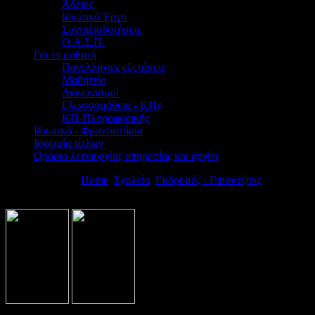
Άδειες
Ιδιωτικό Έργο
Συνταξιοδοτήσεις
Ο.Α.Σ.Π.
Για το μαθητή
Πανελλήνιες εξετάσεις
Μαθητεία
Διαγωνισμοί
Γλωσσομάθεια - ΚΠγ
ΚΠ-Πληροφορικής
Ιδιωτικά - Φροντιστήρια
Ισοτιμία τίτλων
Ωράριο λειτουργίας υπηρεσίας και αργίες
Βρίσκεστε εδώ:
Home
Σχολεία
Εκδρομές - Επισκέψεις
ΠΡΟΚΗΡ