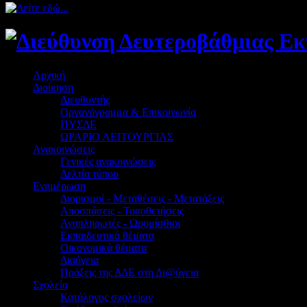
Αρχική
Διοίκηση
Διευθυντής
Οργανόγραμμα & Επικοινωνία
ΠΥΣΔΕ
ΩΡΑΡΙΟ ΛΕΙΤΟΥΡΓΙΑΣ
Ανακοινώσεις
Γενικές ανακοινώσεις
Δελτία τύπου
Ενημέρωση
Διορισμοί - Μεταθέσεις - Μετατάξεις
Αποσπάσεις - Τοποθετήσεις
Αναπληρωτές - Ωρομίσθιοι
Εκπαιδευτικά θέματα
Οικονομικά θέματα
Διαύγεια
Πράξεις της ΔΔΕ στη Δι@ύγεια
Σχολεία
Κατάλογος σχολείων