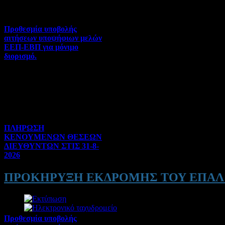
Προθεσμία υποβολής
αιτήσεων υποψήφιων μελών
ΕΕΠ-ΕΒΠ για μόνιμο
διορισμό.
Διορισμοί-Μεταθέσεις-
Μετατάξεις | 05-08-2026 |
Hits:52
ΠΛΗΡΩΣΗ
ΚΕΝΟΥΜΕΝΩΝ ΘΕΣΕΩΝ
ΔΙΕΥΘΥΝΤΩΝ ΣΤΙΣ 31-8-
2026
Γενικού ενδιαφέροντος | 04-
ΠΡΟΚΗΡΥΞΗ ΕΚΔΡΟΜΗΣ ΤΟΥ ΕΠΑΛ
08-2026 | Hits:184
Προθεσμία υποβολής
Λεπτομέρειες