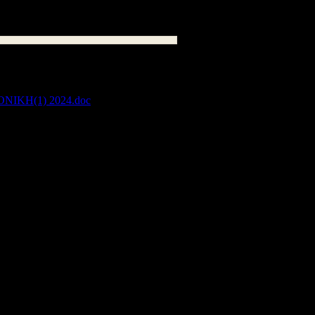
ΚΗ(1) 2024.doc
667 kB