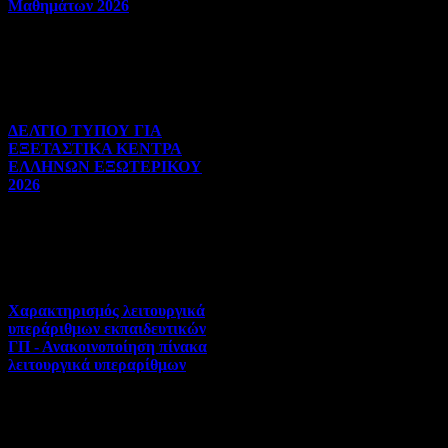
Μαθημάτων 2026
Πανελλήνιες | 03-08-2026 |
Hits:29
ΔΕΛΤΙΟ ΤΥΠΟΥ ΓΙΑ
ΕΞΕΤΑΣΤΙΚΑ ΚΕΝΤΡΑ
ΕΛΛΗΝΩΝ ΕΞΩΤΕΡΙΚΟΥ
2026
Πανελλήνιες | 31-07-2026 |
Hits:36
Χαρακτηρισμός λειτουργικά
υπεράριθμων εκπαιδευτικών
ΓΠ - Ανακοινοποίηση πίνακα
λειτουργικά υπεραρίθμων
Αποσπάσεις-Τοποθετήσεις |
30-07-2026 | Hits:336