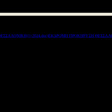
Συνημμένα:
ΕΚΔΡΟΜΗ ΠΡΟΚΗΡΥΞΗ ΘΕΣΣΑΛΟΝΙ
Διεύθυνση Δ/θμιας Εκπ/σης Αιτωλοακαρνανίας
© 2012
Σχεδιασμός - Ανάπτυξη: Μανώλης Γαρεφαλάκης - Γιάννης Χατζής