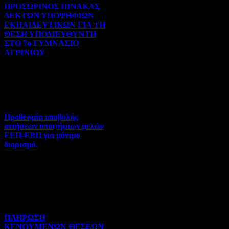
ΠΡΟΣΩΡΙΝΟΣ ΠΙΝΑΚΑΣ
ΔΕΚΤΩΝ ΥΠΟΨΗΦΙΩΝ
ΕΚΠΑΙΔΕΥΤΙΚΩΝ ΓΙΑ ΤΗ
ΘΕΣΗ ΥΠΟΔΙΕΥΘΥΝΤΗ
ΣΤΟ 7ο ΓΥΜΝΑΣΙΟ
ΑΓΡΙΝΙΟΥ
Γενικού ενδιαφέροντος | 07-
08-2026 | Hits:106
Προθεσμία υποβολής
αιτήσεων υποψήφιων μελών
ΕΕΠ-ΕΒΠ για μόνιμο
διορισμό.
Διορισμοί-Μεταθέσεις-
Μετατάξεις | 05-08-2026 |
Hits:66
ΠΛΗΡΩΣΗ
ΚΕΝΟΥΜΕΝΩΝ ΘΕΣΕΩΝ