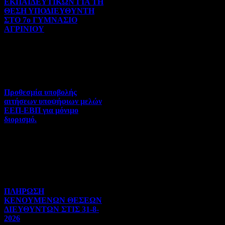
ΕΚΠΑΙΔΕΥΤΙΚΩΝ ΓΙΑ ΤΗ
ΘΕΣΗ ΥΠΟΔΙΕΥΘΥΝΤΗ
ΣΤΟ 7ο ΓΥΜΝΑΣΙΟ
ΑΓΡΙΝΙΟΥ
Γενικού ενδιαφέροντος | 07-
08-2026 | Hits:41
Προθεσμία υποβολής
αιτήσεων υποψήφιων μελών
ΕΕΠ-ΕΒΠ για μόνιμο
διορισμό.
Διορισμοί-Μεταθέσεις-
Μετατάξεις | 05-08-2026 |
Hits:45
ΠΛΗΡΩΣΗ
ΚΕΝΟΥΜΕΝΩΝ ΘΕΣΕΩΝ
ΔΙΕΥΘΥΝΤΩΝ ΣΤΙΣ 31-8-
2026