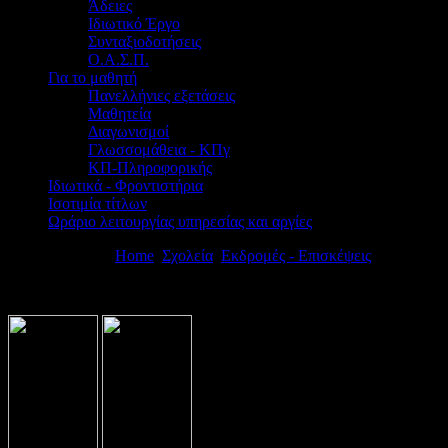
Άδειες
Ιδιωτικό Έργο
Συνταξιοδοτήσεις
Ο.Α.Σ.Π.
Για το μαθητή
Πανελλήνιες εξετάσεις
Μαθητεία
Διαγωνισμοί
Γλωσσομάθεια - ΚΠγ
ΚΠ-Πληροφορικής
Ιδιωτικά - Φροντιστήρια
Ισοτιμία τίτλων
Ωράριο λειτουργίας υπηρεσίας και αργίες
Βρίσκεστε εδώ:
Home
Σχολεία
Εκδρομές - Επισκέψεις
Προκήρυξη
αντίστοιχα