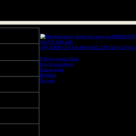
Συνημμένα
ΠΡΟΚΗΡΥΞΗ ΕΚΔΡΟΜΗΣ ΣΤΟ ΜΟΥΖΑΚΙ.p
Χάρτης ιστοσελίδας
Συχνές ερωτήσεις
ή εκδρομή
Επικοινωνία
Βοήθεια
Σχετικά
2018
Διεύθυνση Δ/θμια
Σχεδιασμός - Ανάπτυξ