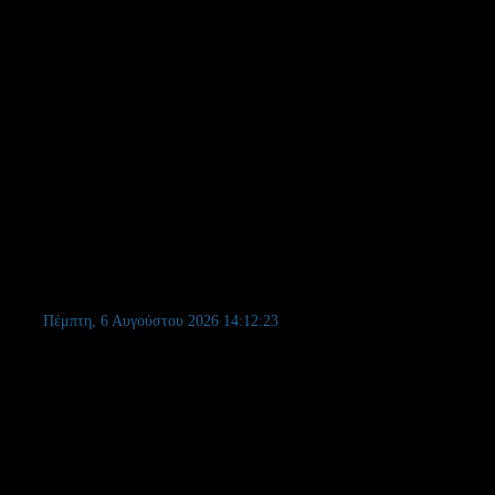
οριά-Σμίξη -Βασιλίτσα και σε Πήλιο
Πέμπτη, 6 Αυγούστου 2026
14:12:24