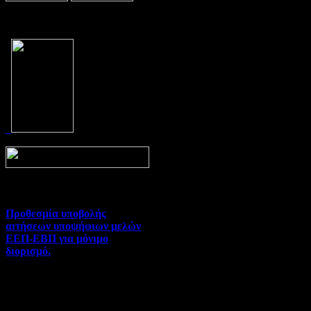
Prev
Next
Προθεσμία υποβολής
αιτήσεων υποψήφιων μελών
ΕΕΠ-ΕΒΠ για μόνιμο
διορισμό.
Διορισμοί-Μεταθέσεις-
Μετατάξεις | 05-08-2026 |
Hits:31