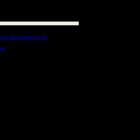
:
1093
kB
df
ς Εκπ/σης Αιτωλοακαρνανίας
© 2012
η: Μανώλης Γαρεφαλάκης - Γιάννης Χατζής