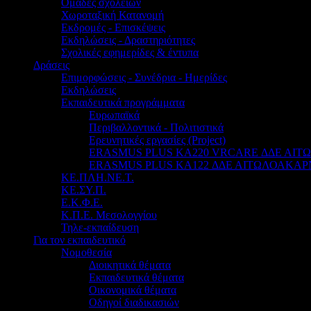
Ομάδες σχολείων
Χωροταξική Κατανομή
Εκδρομές - Επισκέψεις
Εκδηλώσεις - Δραστηριότητες
Σχολικές εφημερίδες & έντυπα
Δράσεις
Επιμορφώσεις - Συνέδρια - Ημερίδες
Εκδηλώσεις
Εκπαιδευτικά προγράμματα
Ευρωπαϊκά
Περιβαλλοντικά - Πολιτιστικά
Ερευνητικές εργασίες (Project)
ERASMUS PLUS KA220 VRCARE ΔΔΕ ΑΙ
ERASMUS PLUS KA122 ΔΔΕ ΑΙΤΩΛΟΑΚΑΡ
ΚΕ.ΠΛΗ.ΝΕ.Τ.
ΚΕ.ΣΥ.Π.
Ε.Κ.Φ.Ε.
Κ.Π.Ε. Μεσολογγίου
Τηλε-εκπαίδευση
Για τον εκπαιδευτικό
Νομοθεσία
Διοικητικά θέματα
Εκπαιδευτικά θέματα
Οικονομικά θέματα
Οδηγοί διαδικασιών