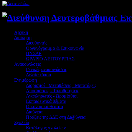
Αρχική
Διοίκηση
Διευθυντής
Οργανόγραμμα & Επικοινωνία
ΠΥΣΔΕ
ΩΡΑΡΙΟ ΛΕΙΤΟΥΡΓΙΑΣ
Ανακοινώσεις
Γενικές ανακοινώσεις
Δελτία τύπου
Ενημέρωση
Διορισμοί - Μεταθέσεις - Μετατάξεις
Αποσπάσεις - Τοποθετήσεις
Αναπληρωτές - Ωρομίσθιοι
Εκπαιδευτικά θέματα
Οικονομικά θέματα
Διαύγεια
Πράξεις της ΔΔΕ στη Δι@ύγεια
Σχολεία
Κατάλογος σχολείων