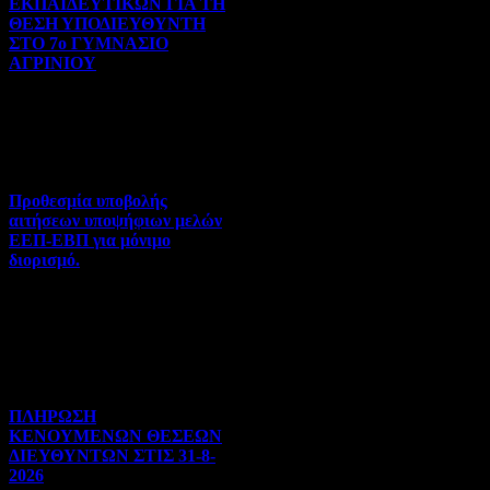
ΕΚΠΑΙΔΕΥΤΙΚΩΝ ΓΙΑ ΤΗ
ΘΕΣΗ ΥΠΟΔΙΕΥΘΥΝΤΗ
ΣΤΟ 7ο ΓΥΜΝΑΣΙΟ
ΑΓΡΙΝΙΟΥ
Γενικού ενδιαφέροντος | 07-
08-2026 | Hits:106
Προθεσμία υποβολής
αιτήσεων υποψήφιων μελών
ΕΕΠ-ΕΒΠ για μόνιμο
διορισμό.
Διορισμοί-Μεταθέσεις-
Μετατάξεις | 05-08-2026 |
Hits:65
ΠΛΗΡΩΣΗ
ΚΕΝΟΥΜΕΝΩΝ ΘΕΣΕΩΝ
ΔΙΕΥΘΥΝΤΩΝ ΣΤΙΣ 31-8-
2026