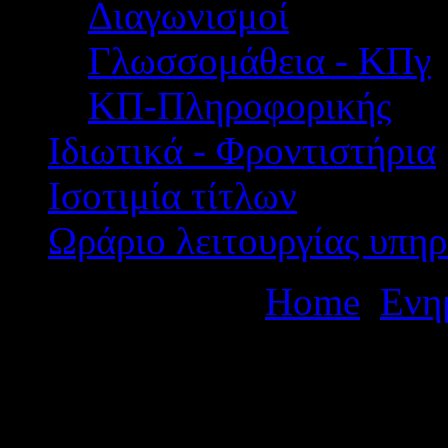
Διαγωνισμοί
Γλωσσομάθεια - ΚΠγ
ΚΠ-Πληροφορικής
Ιδιωτικά - Φροντιστήρια
Ισοτιμία τίτλων
Ωράριο λειτουργίας υπηρ
Βρίσκεστε εδώ:
Home
Ενη
τοποθέτησης υποδιευθυντώ
πράξη του Π.Υ.Σ.Δ.Ε.