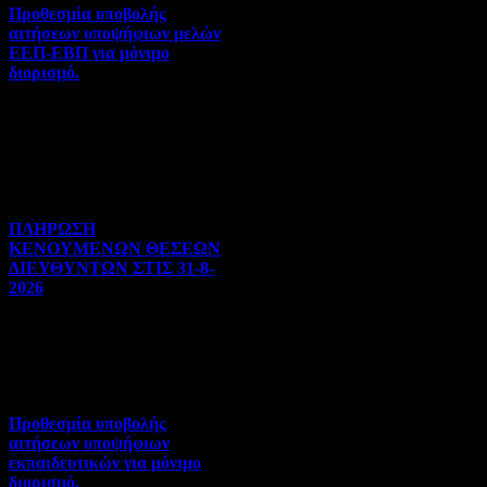
Προθεσμία υποβολής
αιτήσεων υποψήφιων μελών
ΕΕΠ-ΕΒΠ για μόνιμο
διορισμό.
Διορισμοί-Μεταθέσεις-
Μετατάξεις | 05-08-2026 |
Hits:35
ΠΛΗΡΩΣΗ
ΚΕΝΟΥΜΕΝΩΝ ΘΕΣΕΩΝ
ΔΙΕΥΘΥΝΤΩΝ ΣΤΙΣ 31-8-
2026
Γενικού ενδιαφέροντος | 04-
08-2026 | Hits:129
Προθεσμία υποβολής
αιτήσεων υποψήφιων
εκπαιδευτικών για μόνιμο
διορισμό.