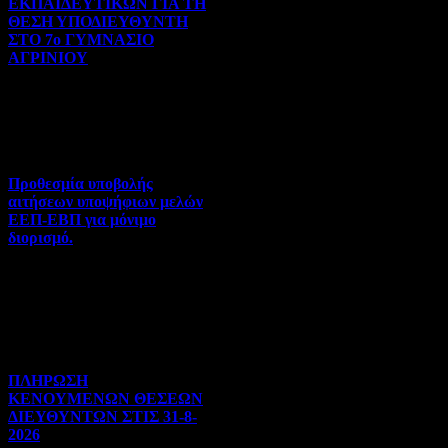
ΕΚΠΑΙΔΕΥΤΙΚΩΝ ΓΙΑ ΤΗ
ΘΕΣΗ ΥΠΟΔΙΕΥΘΥΝΤΗ
ΣΤΟ 7ο ΓΥΜΝΑΣΙΟ
ΑΓΡΙΝΙΟΥ
Γενικού ενδιαφέροντος | 07-
08-2026 | Hits:81
Προθεσμία υποβολής
αιτήσεων υποψήφιων μελών
ΕΕΠ-ΕΒΠ για μόνιμο
διορισμό.
Διορισμοί-Μεταθέσεις-
Μετατάξεις | 05-08-2026 |
Hits:55
ΠΛΗΡΩΣΗ
ΚΕΝΟΥΜΕΝΩΝ ΘΕΣΕΩΝ
ΔΙΕΥΘΥΝΤΩΝ ΣΤΙΣ 31-8-
2026