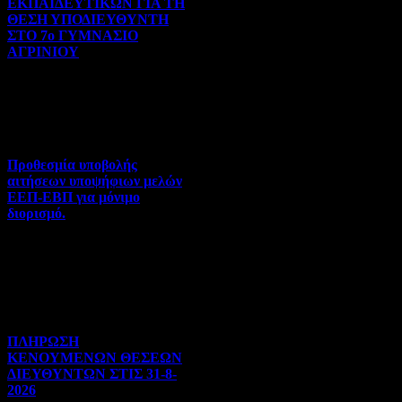
ΕΚΠΑΙΔΕΥΤΙΚΩΝ ΓΙΑ ΤΗ
ΘΕΣΗ ΥΠΟΔΙΕΥΘΥΝΤΗ
ΣΤΟ 7ο ΓΥΜΝΑΣΙΟ
ΑΓΡΙΝΙΟΥ
Γενικού ενδιαφέροντος | 07-
08-2026 | Hits:98
Προθεσμία υποβολής
αιτήσεων υποψήφιων μελών
ΕΕΠ-ΕΒΠ για μόνιμο
διορισμό.
Διορισμοί-Μεταθέσεις-
Μετατάξεις | 05-08-2026 |
Hits:62
ΠΛΗΡΩΣΗ
ΚΕΝΟΥΜΕΝΩΝ ΘΕΣΕΩΝ
ΔΙΕΥΘΥΝΤΩΝ ΣΤΙΣ 31-8-
2026