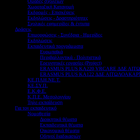
Ομάδες σχολείων
Χωροταξική Κατανομή
Εκδρομές - Επισκέψεις
Εκδηλώσεις - Δραστηριότητες
Σχολικές εφημερίδες & έντυπα
Δράσεις
Επιμορφώσεις - Συνέδρια - Ημερίδες
Εκδηλώσεις
Εκπαιδευτικά προγράμματα
Ευρωπαϊκά
Περιβαλλοντικά - Πολιτιστικά
Ερευνητικές εργασίες (Project)
ERASMUS PLUS KA220 VRCARE ΔΔΕ ΑΙ
ERASMUS PLUS KA122 ΔΔΕ ΑΙΤΩΛΟΑΚΑΡ
ΚΕ.ΠΛΗ.ΝΕ.Τ.
ΚΕ.ΣΥ.Π.
Ε.Κ.Φ.Ε.
Κ.Π.Ε. Μεσολογγίου
Τηλε-εκπαίδευση
Για τον εκπαιδευτικό
Νομοθεσία
Διοικητικά θέματα
Εκπαιδευτικά θέματα
Οικονομικά θέματα
Οδηγοί διαδικασιών