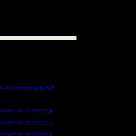
με ευθύνη των Διευθυντών πρέπει να
 κριθούν ως υπεράριθμοι, καταθέτοντας
22 και ώρα 12:00 μ.μ.
235
ν - Λύση υπεραριθμίας.PDF
kB
39 kB
39 kB
ΣΜΑΤΩΝ ΣΕ ΩΡΕΣ 1, 4
208
kB
ΣΜΑΤΩΝ ΣΕ ΩΡΕΣ 2, 3
241
kB
ΣΜΑΤΩΝ ΣΕ ΩΡΕΣ 5, 6
169