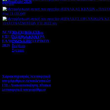
Μαθημάτων 2026
ΟΣ.pdf
Πανελλήνιες | 03-08-2026 |
έως 11 ΟΣ.pdf
Hits:22
ΠΛΕΟΝΑΣΜΑΤΩΝ ΓΠ 2022.xls
ΔΕΛΤΙΟ ΤΥΠΟΥ ΓΙΑ
Χάρτης ιστοσελίδας
ΕΞΕΤΑΣΤΙΚΑ ΚΕΝΤΡΑ
Συχνές ερωτήσεις
ΕΛΛΗΝΩΝ ΕΞΩΤΕΡΙΚΟΥ
Επικοινωνία
2026
Βοήθεια
Σχετικά
Πανελλήνιες | 31-07-2026 |
Hits:28
Χαρακτηρισμός λειτουργικά
υπεράριθμων εκπαιδευτικών
ΓΠ - Ανακοινοποίηση πίνακα
λειτουργικά υπεραρίθμων
Αποσπάσεις-Τοποθετήσεις |
30-07-2026 | Hits:309