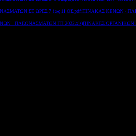
ΠΙΝΑΚΑΣ ΚΕΝΩΝ - ΠΛ
ΠΙΝΑΚΕΣ ΟΡΓΑΝΙΚΩΝ 
Διεύθυνση Δ/θμιας Εκπ/σης Αιτωλοακαρνανίας
© 2012
Σχεδιασμός - Ανάπτυξη: Μανώλης Γαρεφαλάκης - Γιάννης Χατζής