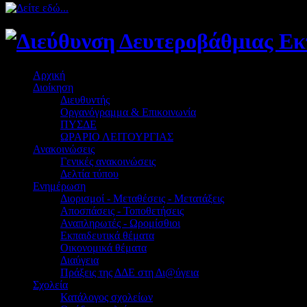
Αρχική
Διοίκηση
Διευθυντής
Οργανόγραμμα & Επικοινωνία
ΠΥΣΔΕ
ΩΡΑΡΙΟ ΛΕΙΤΟΥΡΓΙΑΣ
Ανακοινώσεις
Γενικές ανακοινώσεις
Δελτία τύπου
Ενημέρωση
Διορισμοί - Μεταθέσεις - Μετατάξεις
Αποσπάσεις - Τοποθετήσεις
Αναπληρωτές - Ωρομίσθιοι
Εκπαιδευτικά θέματα
Οικονομικά θέματα
Διαύγεια
Πράξεις της ΔΔΕ στη Δι@ύγεια
Σχολεία
Κατάλογος σχολείων