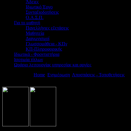
Άδειες
Ιδιωτικό Έργο
Συνταξιοδοτήσεις
Ο.Α.Σ.Π.
Για το μαθητή
Πανελλήνιες εξετάσεις
Μαθητεία
Διαγωνισμοί
Γλωσσομάθεια - ΚΠγ
ΚΠ-Πληροφορικής
Ιδιωτικά - Φροντιστήρια
Ισοτιμία τίτλων
Ωράριο λειτουργίας υπηρεσίας και αργίες
Βρίσκεστε εδώ:
Home
Ενημέρωση
Αποσπάσεις - Τοποθετήσεις
Π