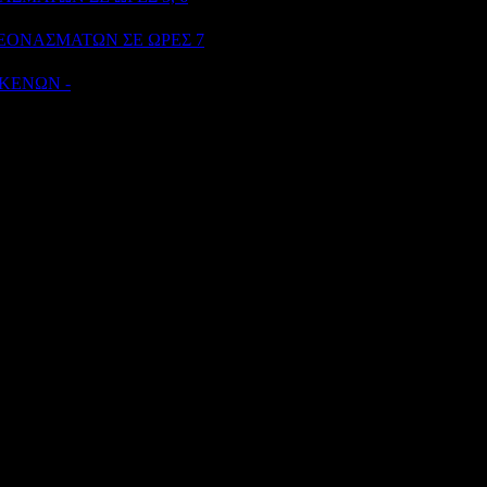
kB
ΕΟΝΑΣΜΑΤΩΝ ΣΕ ΩΡΕΣ 7
194
kB
ΚΕΝΩΝ -
115
kB