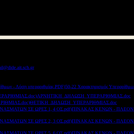
ου ανήκουν οργανικά
στο σχολείο όπου διαπιστώθηκε υπεραριθμία
(
ποτε λόγο)
, να δηλώσουν
ΥΠΟΧΡΕΩΤΙΚΑ
εάν επιθυμούν ή όχι να
 παρ. 3)
.
il@dide.ait.sch.gr
)
από σήμερα Πέμπτη 12-05-2022 μέχρι και τη Δευτέρα 16-05-20
Συνημμένα:
50-22 Χαρακτηρισμός Υπεραρίθμω
ΑΡΝΗΤΙΚΗ_ΔΗΛΩΣΗ_ΥΠΕΡΑΡΙΘΜΙΑΣ.doc
ΘΕΤΙΚΗ_ΔΗΛΩΣΗ_ΥΠΕΡΑΡΙΘΜΙΑΣ.doc
ΠΙΝΑΚΑΣ ΚΕΝΩΝ - ΠΛΕΟΝΑ
ΠΙΝΑΚΑΣ ΚΕΝΩΝ - ΠΛΕΟΝΑ
ΠΙΝΑΚΑΣ ΚΕΝΩΝ - ΠΛΕΟΝΑ