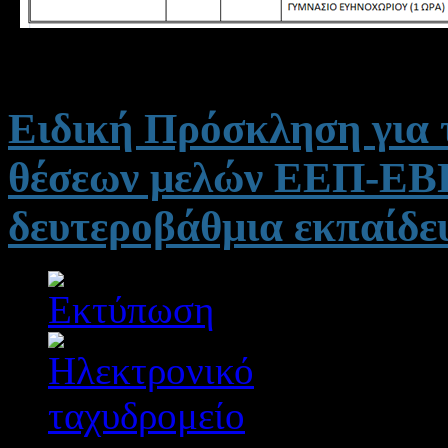
Ειδική Πρόσκληση για 
θέσεων μελών ΕΕΠ-ΕΒΠ
δευτεροβάθμια εκπαίδε