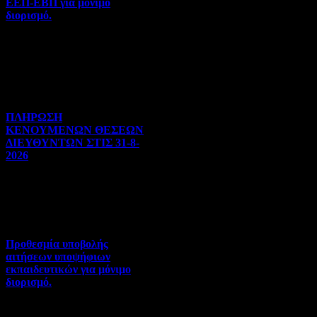
ΕΕΠ-ΕΒΠ για μόνιμο
διορισμό.
Διορισμοί-Μεταθέσεις-
Μετατάξεις | 05-08-2026 |
Hits:34
ΠΛΗΡΩΣΗ
ΚΕΝΟΥΜΕΝΩΝ ΘΕΣΕΩΝ
ΔΙΕΥΘΥΝΤΩΝ ΣΤΙΣ 31-8-
2026
Γενικού ενδιαφέροντος | 04-
08-2026 | Hits:121
Προθεσμία υποβολής
αιτήσεων υποψήφιων
εκπαιδευτικών για μόνιμο
διορισμό.
Διορισμοί-Μεταθέσεις-