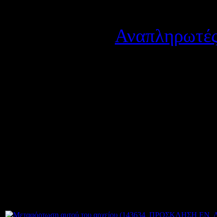
Λεπτομέρειες
Κατηγορία:
Αναπληρωτές
Δημοσιεύτηκε στις Δευτέ
Κοινοποιούμε την Ειδική 
κενών θέσεων μελών ΕΕΠ-
εκπαίδευση.
Ημερομηνίες υποβολής αιτ
Δεκεμβρίου 2023.