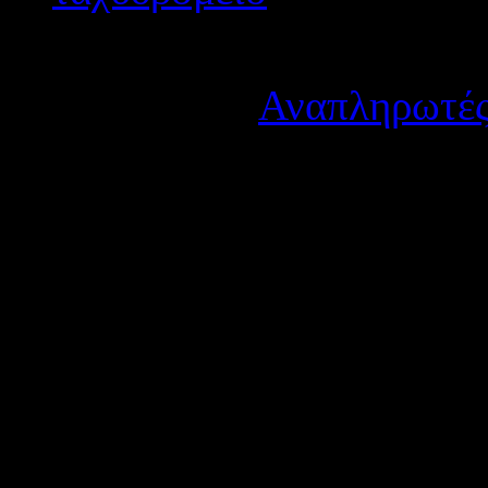
Λεπτομέρειες
Κατηγορία:
Αναπληρωτές
Δημοσιεύτηκε στις Πέμπ
Σας ανακοινώνουμε πίνακα 
αναπληρωτών εκπαιδευτικ
Οι αναπληρωτές οφείλουν 
υπηρεσία στο
σχολείο τοπο
έως Δευτέρα 05-02-2024.
Συνημμέ