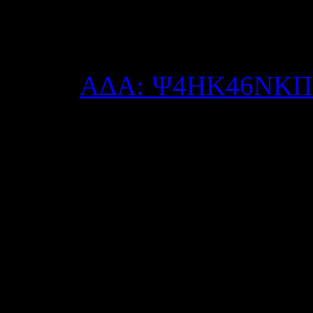
Δημοσιεύτηκε στις Πέμπ
Οι Δ/νσεις Δ/θμιας Εκπ/ση
2023 (
ΑΔΑ: Ψ4ΗΚ46ΝΚΠ
Διδασκαλίας για το σχολ
επιλεγέντες/είσες εκπαιδε
τους, με βάση την σειρά
πίνακα και τις δηλώσεις πρ
Οι παρακάτω προσληφθέντ
οφείλουν
να
παρουσιασ