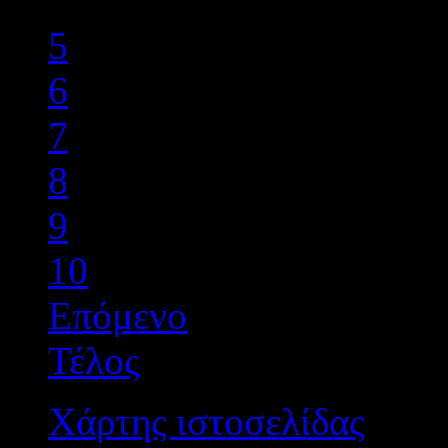
4
5
6
7
8
9
10
Επόμενο
Τέλος
Χάρτης ιστοσελίδας