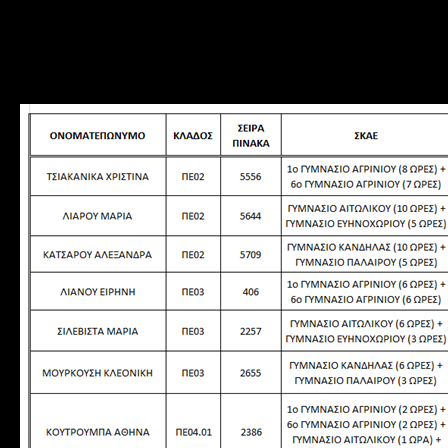
Μεσολόγγι) μόνο τη
Δευτέ
να υπογράψουν τις
συμβάσε