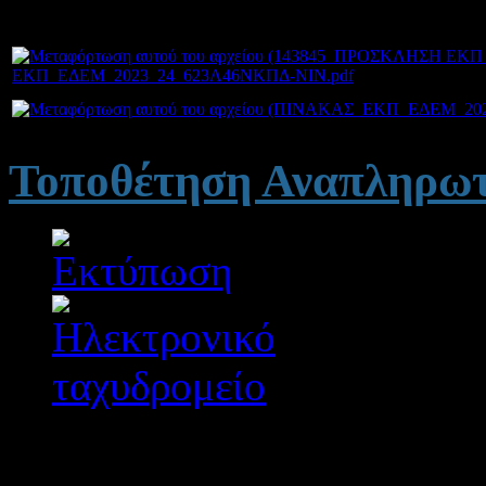
ΕΚΠ_ΕΔΕΜ_2023_24_623Λ46ΝΚΠΔ-ΝΙΝ.pdf
Τοποθέτηση Αναπληρωτ
Λεπτομέρειες