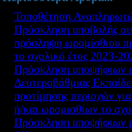
Τοποθέτηση Αναπληρωτ
Πρόσκληση υποβολής αιτ
πρόσληψη ωρομίσθιου πρ
το σχολικό έτος 2023-20
Πρόσκληση υποψήφιων ε
Δευτεροβάθμιας Εκπαίδε
προτίμησης περιοχών γ
ή/και ωρομισθίων το σχο
Πρόσκληση υποψήφιων μ