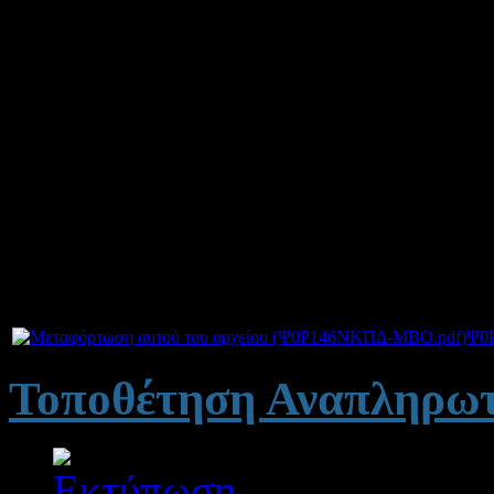
κατευθύνσεων
Θεάτρου - 
Καλλιτεχνικά Σχολεία, για 
Οι ενδιαφερόμενοι καλούν
10 και ώρα 11:00 έως και
15:00
.
Συνημμένα:
Ψ0
Τοποθέτηση Αναπληρωτ