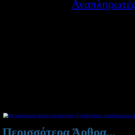
Κατηγορία:
Αναπληρωτές
Δημοσιεύτηκε στις Παρα
Σας ανακοινώνουμε πίνακα 
αναπληρωτών εκπαιδευτικ
Οι αναπληρωτές οφείλουν 
υπηρεσία στο
σχολείο τοπο
έως Τρίτη 05-12-2023.
Συνημμέν
Περισσότερα Άρθρα...