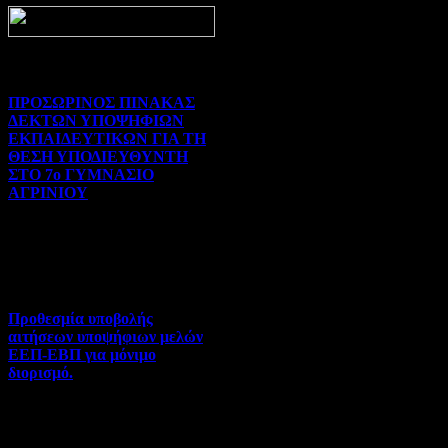
Prev
Next
ΠΡΟΣΩΡΙΝΟΣ ΠΙΝΑΚΑΣ
ΔΕΚΤΩΝ ΥΠΟΨΗΦΙΩΝ
ΕΚΠΑΙΔΕΥΤΙΚΩΝ ΓΙΑ ΤΗ
ΘΕΣΗ ΥΠΟΔΙΕΥΘΥΝΤΗ
ΣΤΟ 7ο ΓΥΜΝΑΣΙΟ
ΑΓΡΙΝΙΟΥ
Γενικού ενδιαφέροντος | 07-
08-2026 | Hits:93
Προθεσμία υποβολής
αιτήσεων υποψήφιων μελών
ΕΕΠ-ΕΒΠ για μόνιμο
διορισμό.
Διορισμοί-Μεταθέσεις-
Μετατάξεις | 05-08-2026 |
Hits:60