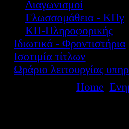
Διαγωνισμοί
Γλωσσομάθεια - ΚΠγ
ΚΠ-Πληροφορικής
Ιδιωτικά - Φροντιστήρια
Ισοτιμία τίτλων
Ωράριο λειτουργίας υπηρ
Βρίσκεστε εδώ:
Home
Ενη
Πρόσκληση για υποβολή αι
Υποστήριξη Πιστοποίησης 
απόκτηση του Κρατικού Πι