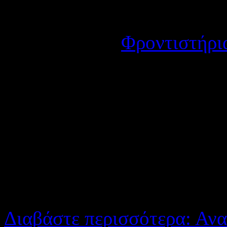
Λεπτομέρειες
Κατηγορία:
Φροντιστήρι
Δημοσιεύτηκε στις Πέμπ
Σας υπενθυμίζουμε, ότι σύμ
2545/40, η άδεια ίδρυσης 
πρέπει να ανανεωθεί, όπως 
01/10/2012 έως 31/10/201
τα απαραίτητα δικαιολογη
Διαβάστε περισσότερα: Ανα