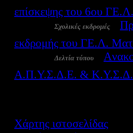
επίσκεψης του 6ου ΓΕ.Λ
09 Νοε:
-
Πρ
Σχολικές εκδρομές
εκδρομής του ΓΕ.Λ. Μα
08 Νοε:
-
Aνακο
Δελτία τύπου
Α.Π.Υ.Σ.Δ.Ε. & Κ.Υ.Σ.Δ.
Αποτε
Χάρτης ιστοσελίδας