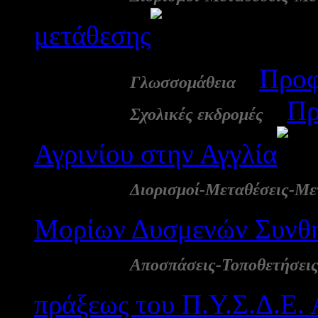
μετάθεσης
2735
22 Νοε:
-
Προφ
Γλωσσομάθεια
21 Νοε:
-
Πρ
Σχολικές εκδρομές
Αγρινίου στην Αγγλία
20 Νοε:
Διορισμοί-Μεταθέσεις-Με
Μορίων Δυσμενών Συνθ
16 Νοε:
Αποσπάσεις-Τοποθετήσει
πράξεως του Π.Υ.Σ.Δ.Ε.