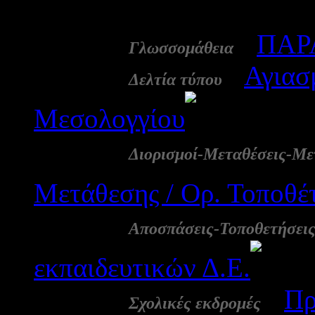
2556
13 Νοε:
-
ΠΑΡ
Γλωσσομάθεια
12 Νοε:
-
Αγιασ
Δελτία τύπου
Μεσολογγίου
2572
12 Νοε:
Διορισμοί-Μεταθέσεις-Με
Μετάθεσης / Ορ. Τοποθέ
09 Νοε:
Αποσπάσεις-Τοποθετήσει
εκπαιδευτικών Δ.Ε.
09 Νοε:
-
Πρ
Σχολικές εκδρομές