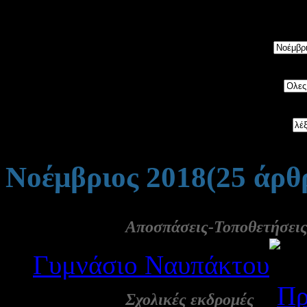
5533
άρθρα, ταξινομημένα 
Μήνας:
Category:
Αναζήτηση:
Νοέμβριος 2018
(25 άρθ
30 Νοε:
Αποσπάσεις-Τοποθετήσει
Γυμνάσιο Ναυπάκτου
28 Νοε:
-
Πρ
Σχολικές εκδρομές