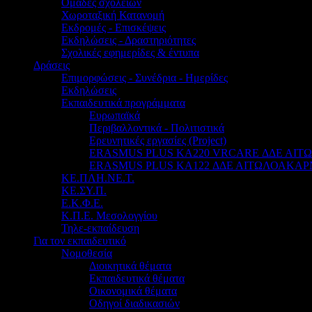
Ομάδες σχολείων
Χωροταξική Κατανομή
Εκδρομές - Επισκέψεις
Εκδηλώσεις - Δραστηριότητες
Σχολικές εφημερίδες & έντυπα
Δράσεις
Επιμορφώσεις - Συνέδρια - Ημερίδες
Εκδηλώσεις
Εκπαιδευτικά προγράμματα
Ευρωπαϊκά
Περιβαλλοντικά - Πολιτιστικά
Ερευνητικές εργασίες (Project)
ERASMUS PLUS KA220 VRCARE ΔΔΕ ΑΙ
ERASMUS PLUS KA122 ΔΔΕ ΑΙΤΩΛΟΑΚΑΡ
ΚΕ.ΠΛΗ.ΝΕ.Τ.
ΚΕ.ΣΥ.Π.
Ε.Κ.Φ.Ε.
Κ.Π.Ε. Μεσολογγίου
Τηλε-εκπαίδευση
Για τον εκπαιδευτικό
Νομοθεσία
Διοικητικά θέματα
Εκπαιδευτικά θέματα
Οικονομικά θέματα
Οδηγοί διαδικασιών