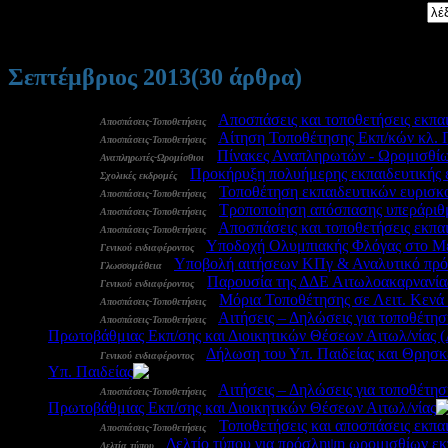
Αναζήτηση:
Σεπτέμβριος 2013
(30 άρθρα)
30 Σεπ:
-
Αποσπάσεις και τοποθετήσεις εκπα
Αποσπάσεις-Τοποθετήσεις
27 Σεπ:
-
Αίτηση Τοποθέτησης Εκπ/κών κλ.
Αποσπάσεις-Τοποθετήσεις
27 Σεπ:
-
Πίνακες Αναπληρωτών - Ωρομισθί
Αναπληρωτές-Ωρομίσθιοι
26 Σεπ:
-
Προκήρυξη πολυήμερης εκπαιδευτικής 
Σχολικές εκδρομές
25 Σεπ:
-
Τοποθέτηση εκπαιδευτικών ευρισκο
Αποσπάσεις-Τοποθετήσεις
25 Σεπ:
-
Τροποποίηση απόσπασης υπεράριθμ
Αποσπάσεις-Τοποθετήσεις
24 Σεπ:
-
Αποσπάσεις και τοποθετήσεις εκπα
Αποσπάσεις-Τοποθετήσεις
24 Σεπ:
-
Υποδοχή Ολυμπιακής Φλόγας στο Μ
Γενικού ενδιαφέροντος
24 Σεπ:
-
Υποβολή αιτήσεων ΚΠγ & Αναλυτικό πρ
Γλωσσομάθεια
23 Σεπ:
-
Παρουσία της ΔΔΕ Αιτωλοακαρνανίας
Γενικού ενδιαφέροντος
23 Σεπ:
-
Μόρια Τοποθέτησης σε Λειτ. Κεν
Αποσπάσεις-Τοποθετήσεις
23 Σεπ:
-
Αιτήσεις – Δηλώσεις για τοποθέτη
Αποσπάσεις-Τοποθετήσεις
Πρωτοβάθμιας Εκπ/σης και Διοικητικών Θέσεων Αιτωλ/νίας 
23 Σεπ:
-
Δήλωση του Υπ. Παιδείας και Θρησκε
Γενικού ενδιαφέροντος
Υπ. Παιδείας
3029
22 Σεπ:
-
Αιτήσεις – Δηλώσεις για τοποθέτη
Αποσπάσεις-Τοποθετήσεις
Πρωτοβάθμιας Εκπ/σης και Διοικητικών Θέσεων Αιτωλ/νίας
20 Σεπ:
-
Τοποθετήσεις και αποσπάσεις εκπα
Αποσπάσεις-Τοποθετήσεις
17 Σεπ:
-
Δελτίο τύπου για πρόσληψη ωρομισθίων εκ
Δελτία τύπου