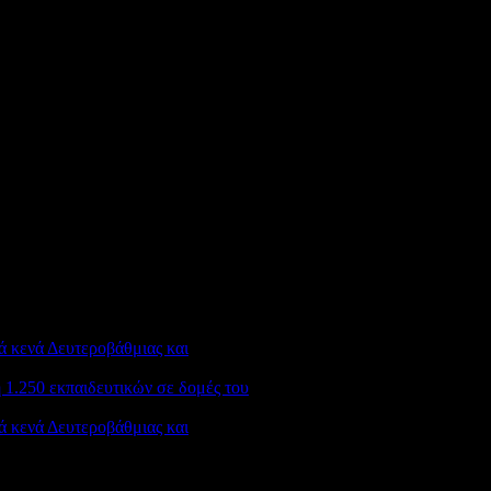
38
ά κενά Δευτεροβάθμιας και
1.250 εκπαιδευτικών σε δομές του
ά κενά Δευτεροβάθμιας και