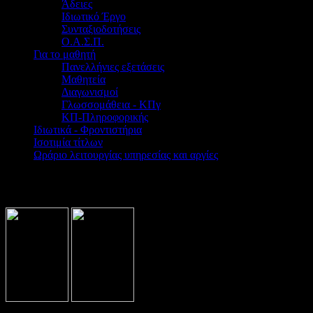
Άδειες
Ιδιωτικό Έργο
Συνταξιοδοτήσεις
Ο.Α.Σ.Π.
Για το μαθητή
Πανελλήνιες εξετάσεις
Μαθητεία
Διαγωνισμοί
Γλωσσομάθεια - ΚΠγ
ΚΠ-Πληροφορικής
Ιδιωτικά - Φροντιστήρια
Ισοτιμία τίτλων
Ωράριο λειτουργίας υπηρεσίας και αργίες
Βρίσκεστε εδώ:
Home