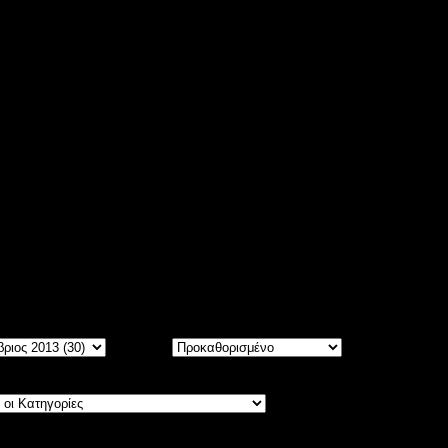
ίτε
5534
άρθρα, ταξινομημένα σε Μήνες και Χρόνια.
Σειρά: