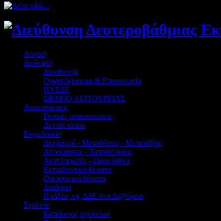
Αρχική
Διοίκηση
Διευθυντής
Οργανόγραμμα & Επικοινωνία
ΠΥΣΔΕ
ΩΡΑΡΙΟ ΛΕΙΤΟΥΡΓΙΑΣ
Ανακοινώσεις
Γενικές ανακοινώσεις
Δελτία τύπου
Ενημέρωση
Διορισμοί - Μεταθέσεις - Μετατάξεις
Αποσπάσεις - Τοποθετήσεις
Αναπληρωτές - Ωρομίσθιοι
Εκπαιδευτικά θέματα
Οικονομικά θέματα
Διαύγεια
Πράξεις της ΔΔΕ στη Δι@ύγεια
Σχολεία
Κατάλογος σχολείων