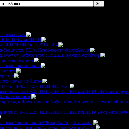
ιδευτικών Δ.Ε.
3300
 ΠΕ05- ΠΕ07 και ΠΕ11
3684
ων ΕΕΠ / ΕΒΠ έτους 2013-2014
5322
εκδρομής του ΓΕ.Λ. Κατούνας στη Θεσσαλονίκη
2777
μένων στη διάθεση του Π.Υ.Σ.Δ.Ε. (Ανακοινοποίηση)
44
ου εκπαιδευτικού
3145
ιδευτικού προσωπικού
3467
εσολόγγι
3096
όγραμμα
3974
 στα κοινωνικά δίκτυα
3842
ά ΠΕ05, ΠΕ06, ΠΕ07, ΠΕ11, ΠΕ19-20
6393
ση εκπ/κών κλ. ΠΕ05, ΠΕ06, ΠΕ07, ΠΕ11 και ΠΕ19-20 σε λειτουργικ
(Aνακοινοποίηση)
3375
υμάτων, κ. Κωνσταντίνου Αρβανιτόπουλου για την επανατοποθέτηση 
ση εκπ/κών κλ. ΠΕ05, ΠΕ06, ΠΕ07, ΠΕ11 και ΠΕ19-20 σε λειτουργικ
3842
ιδευτικού προσωπικού Δ/θμιας Εκπ/σης Αιτωλ/νίας
3569
παιδευτικών καταργημένων ειδικοτήτων (συνέχεια).
3075