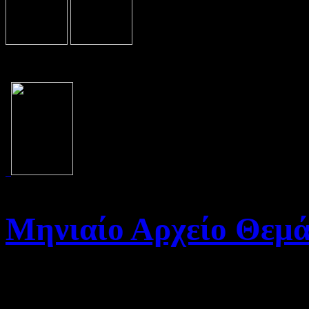
Μηνιαίο Αρχείο Θεμ
Καλώς ήρθατε στο Αρχείο τη