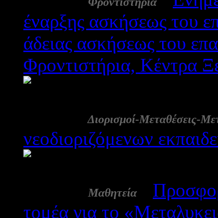
Φροντιστήρια
έναρξης ασκήσεως του ε
άδειας ασκήσεως του επα
Φροντιστήρια, Κέντρα Ξ
3195
11 Αυγ:
Διορισμοί-Μεταθέσεις-Με
νεοδιοριζόμενων εκπα
2976
10 Αυγ:
-
Προσφορ
Μαθητεία
τομέα για το «Μεταλυκει