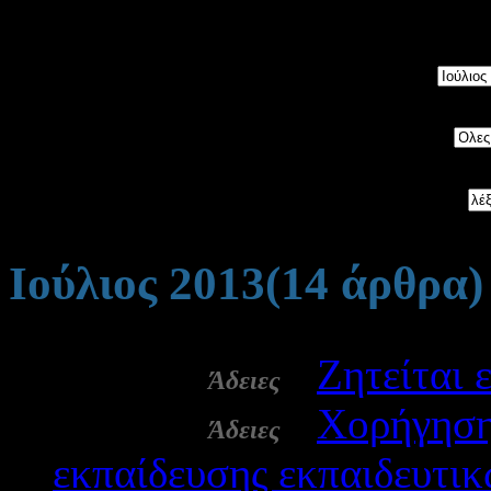
5534
άρθρα, ταξινομημένα 
Μήνας:
Category:
Αναζήτηση:
Ιούλιος 2013
(14 άρθρα)
31 Ιουλ:
-
Zητείται
Άδειες
25 Ιουλ:
-
Χορήγηση
Άδειες
εκπαίδευσης εκπαιδευτι