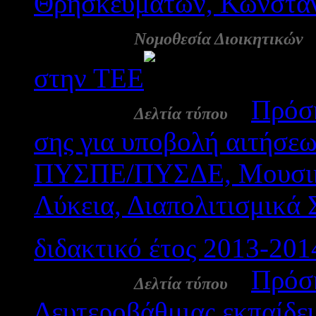
Θρησκευμάτων, Κωνσταν
24 Ιουλ:
Νομοθεσία Διοικητικών
στην ΤΕΕ
4391
13 Ιουλ:
-
Πρόσκ
Δελτία τύπου
σης για υποβολή αιτή
ΠΥΣΠΕ/ΠΥΣΔΕ, Μουσικά 
Λύκεια, Διαπολιτισμικά 
διδακτικό έτος 2013-201
13 Ιουλ:
-
Πρόσκ
Δελτία τύπου
Δευτεροβάθμιας εκπαίδε