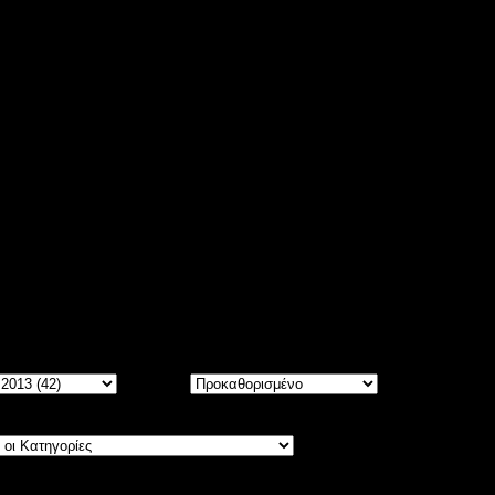
ίτε
5533
άρθρα, ταξινομημένα σε Μήνες και Χρόνια.
Σειρά: