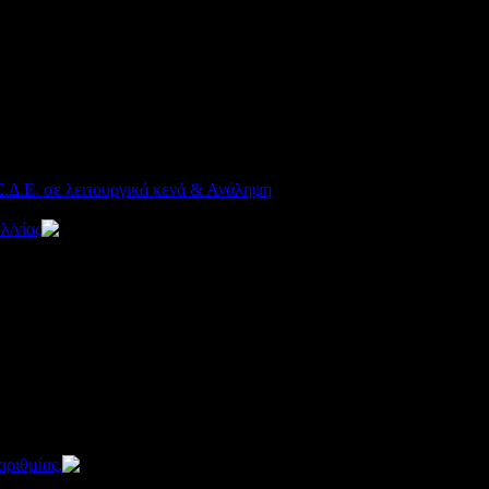
0
Σ.Δ.Ε. σε λειτουργικά κενά & Ανάληψη
λ/νίας
3356
4
50
ριθμίας.
3483