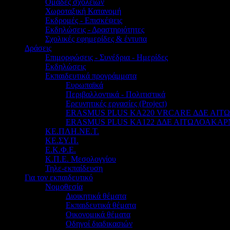
Ομάδες σχολείων
Χωροταξική Κατανομή
Εκδρομές - Επισκέψεις
Εκδηλώσεις - Δραστηριότητες
Σχολικές εφημερίδες & έντυπα
Δράσεις
Επιμορφώσεις - Συνέδρια - Ημερίδες
Εκδηλώσεις
Εκπαιδευτικά προγράμματα
Ευρωπαϊκά
Περιβαλλοντικά - Πολιτιστικά
Ερευνητικές εργασίες (Project)
ERASMUS PLUS KA220 VRCARE ΔΔΕ ΑΙ
ERASMUS PLUS KA122 ΔΔΕ ΑΙΤΩΛΟΑΚΑΡ
ΚΕ.ΠΛΗ.ΝΕ.Τ.
ΚΕ.ΣΥ.Π.
Ε.Κ.Φ.Ε.
Κ.Π.Ε. Μεσολογγίου
Τηλε-εκπαίδευση
Για τον εκπαιδευτικό
Νομοθεσία
Διοικητικά θέματα
Εκπαιδευτικά θέματα
Οικονομικά θέματα
Οδηγοί διαδικασιών