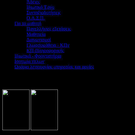
Άδειες
Ιδιωτικό Έργο
Συνταξιοδοτήσεις
Ο.Α.Σ.Π.
Για το μαθητή
Πανελλήνιες εξετάσεις
Μαθητεία
Διαγωνισμοί
Γλωσσομάθεια - ΚΠγ
ΚΠ-Πληροφορικής
Ιδιωτικά - Φροντιστήρια
Ισοτιμία τίτλων
Ωράριο λειτουργίας υπηρεσίας και αργίες
Βρίσκεστε εδώ:
Home