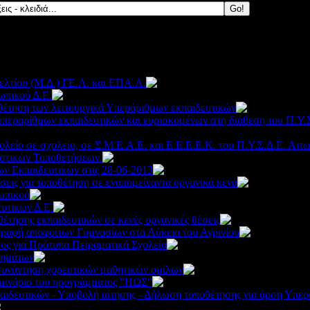
λτίου (Μ.Δ.) ΓΕ.Λ. και ΕΠΑ.Λ.
3432
ωπικού Δ.Ε.
3257
οθέτηση των λειτουργικά Υπεράριθμων εκπαιδευτικών
653
υπεραρίθμων εκπαιδευτικών και ευρισκομένων στη διάθεση του Π.Υ.
λείο σε σχολείο, σε Σ.Μ.Ε.Α.Ε. και Ε.Ε.Ε.Ε.Κ. του Π.Υ.Σ.Δ.Ε. Αιτω
στικών Τοποθετήσεων.
4217
 Εκπαιδευτικών στις 28-06-2013
3423
εις για τοποθέτηση σε εναπομείναντα οργανικά κενά
319
ωπικού
3126
υτικών Δ.Ε.
3040
έτησης εκπαιδευτικών σε κενές οργανικές θέσεις
3628
γραφή αποφοίτων Γυμνασίων στα Λύκεια του Αγρινίου
43
ς για Πρότυπα Πειραματικά Σχολεία
3606
θημάτων
3203
συνάντηση χορευτικών μαθητικών ομίλων
2963
μινάριο του προγράμματος "ΗΩΣ"
3215
δευτικών - Υποβολή αίτησης - Δήλωση τοποθέτησης για άρση Υπερα
11981