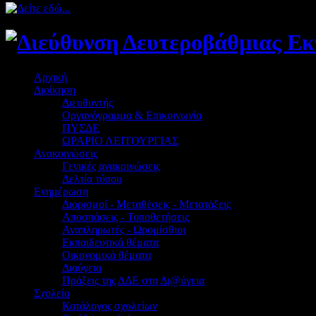
Αρχική
Διοίκηση
Διευθυντής
Οργανόγραμμα & Επικοινωνία
ΠΥΣΔΕ
ΩΡΑΡΙΟ ΛΕΙΤΟΥΡΓΙΑΣ
Ανακοινώσεις
Γενικές ανακοινώσεις
Δελτία τύπου
Ενημέρωση
Διορισμοί - Μεταθέσεις - Μετατάξεις
Αποσπάσεις - Τοποθετήσεις
Αναπληρωτές - Ωρομίσθιοι
Εκπαιδευτικά θέματα
Οικονομικά θέματα
Διαύγεια
Πράξεις της ΔΔΕ στη Δι@ύγεια
Σχολεία
Κατάλογος σχολείων