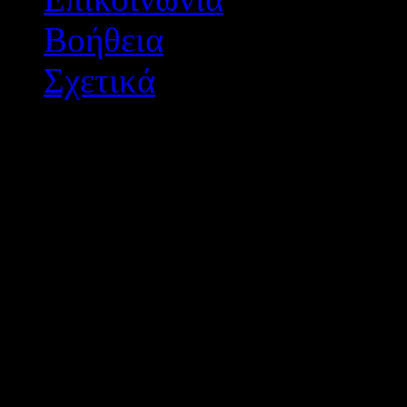
Βοήθεια
Σχετικά
Διεύθυνση Δ/θμιας Εκπ/
Σχεδιασμός - Ανάπτυξη: 