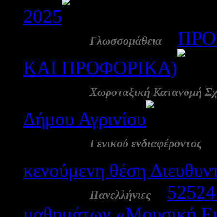
2025
956
23 Μάι:
-
ΠΡΟ
Γλωσσομάθεια
ΚΑΙ ΠΡΟΦΟΡΙΚΑ)
23 Μάι:
Χωροταξική Κατανομή Σχ
Δήμου Αγρινίου
361
22 Μάι:
Γενικού ενδιαφέροντος
κενούμενη θέση Διευθυν
22 Μάι:
-
52524
Πανελλήνιες
μαθημάτων «Μουσική Εκ