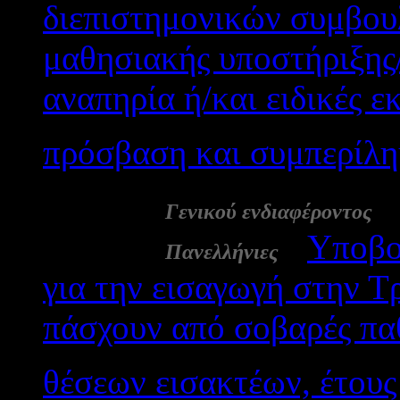
διεπιστημονικών συμβου
μαθησιακής υποστήριξης
αναπηρία ή/και ειδικές ε
πρόσβαση και συμπερίλη
17 Μάι:
-
Γενικού ενδιαφέροντος
17 Μάι:
-
Υποβο
Πανελλήνιες
για την εισαγωγή στην 
πάσχουν από σοβαρές πα
θέσεων εισακτέων, έτους