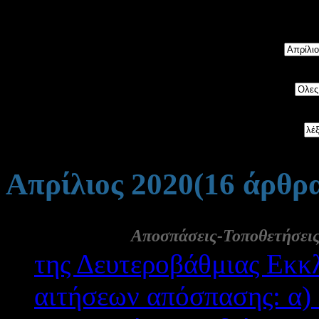
5534
άρθρα, ταξινομημένα 
Μήνας:
Category:
Αναζήτηση:
Απρίλιος 2020
(16 άρθρ
29 Απρ:
Αποσπάσεις-Τοποθετήσει
της Δευτεροβάθμιας Εκκ
αιτήσεων απόσπασης: α) 