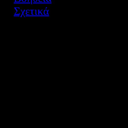
Σχετικά
Διεύθυνση Δ/θμιας Εκπ/
Σχεδιασμός - Ανάπτυξη: 