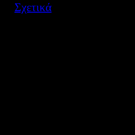
Σχετικά
Διεύθυνση Δ/θμιας Εκπ/
Σχεδιασμός - Ανάπτυξη: 