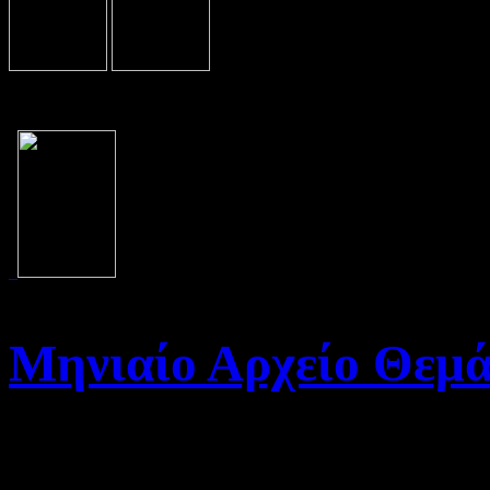
Μηνιαίο Αρχείο Θεμ
Καλώς ήρθατε στο Αρχείο τη