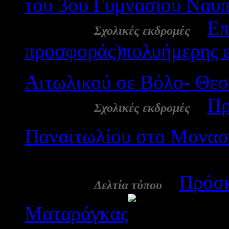
του 3ου Γυμνασίου Ναυπ
26 Φεβ:
-
Επ
Σχολικές εκδρομές
προσφοράς)πολυήμερης ε
Αιτωλικού σε Βόλο- Θε
26 Φεβ:
-
Πρ
Σχολικές εκδρομές
Παναιτωλίου στο Μονασ
2347
25 Φεβ:
-
Πρόσκ
Δελτία τύπου
Ματαράγκας
2870