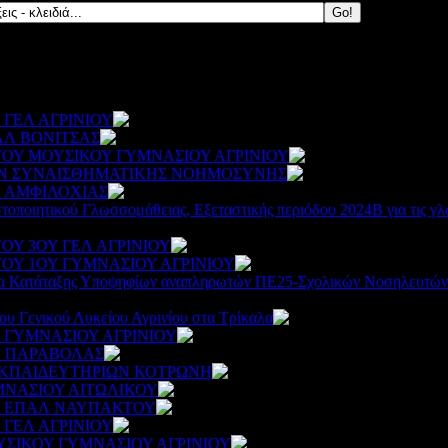
ΓΕΛ ΑΓΡΙΝΙΟΥ
513
Λ ΒΟΝΙΤΣΑΣ
514
Υ ΜΟΥΣΙΚΟΥ ΓΥΜΝΑΣΙΟΥ ΑΓΡΙΝΙΟΥ
537
ΩΝ ΣΥΝΑΙΣΘΗΜΑΤΙΚΗΣ ΝΟΗΜΟΣΥΝΗΣ
631
 ΑΜΦΙΛΟΧΙΑΣ
544
οποιητικού Γλωσσομάθειας, Εξεταστικής περιόδου 2024Β για τις γλ
Υ 3ΟΥ ΓΕΛ ΑΓΡΙΝΙΟΥ
512
Υ 1ΟΥ ΓΥΜΝΑΣΙΟΥ ΑΓΡΙΝΙΟΥ
536
α Κατάταξης Υποψηφίων αναπληρωτών ΠΕ25-Σχολικών Νοσηλευτών γι
υ Γενικού Λυκείου Αγρινίου στα Τρίκαλα
513
 ΓΥΜΝΑΣΙΟΥ ΑΓΡΙΝΙΟΥ
557
Λ ΠΑΡΑΒΟΛΑΣ
527
ΕΚΠΑΙΔΕΥΤΗΡΙΩΝ ΚΟΤΡΩΝΗ
521
ΝΑΣΙΟΥ ΑΙΤΩΛΙΚΟΥ
479
Υ ΕΠΑΛ ΝΑΥΠΑΚΤΟΥ
512
ΓΕΛ ΑΓΡΙΝΙΟΥ
491
ΣΙΚΟΥ ΓΥΜΝΑΣΙΟΥ ΑΓΡΙΝΙΟΥ
496