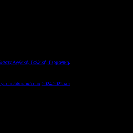
ώσσες Αγγλική, Γαλλική, Γερμανική,
α το διδακτικό έτος 2024-2025 και