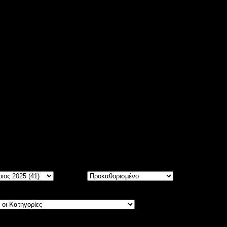
ίτε
5534
άρθρα, ταξινομημένα σε Μήνες και Χρόνια.
Σειρά: