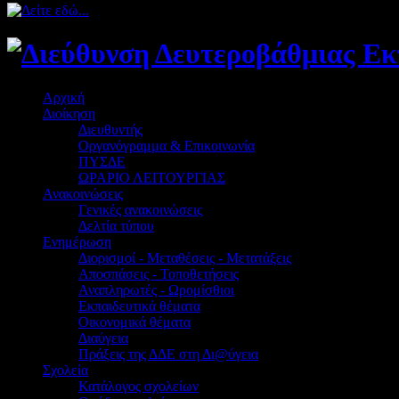
Αρχική
Διοίκηση
Διευθυντής
Οργανόγραμμα & Επικοινωνία
ΠΥΣΔΕ
ΩΡΑΡΙΟ ΛΕΙΤΟΥΡΓΙΑΣ
Ανακοινώσεις
Γενικές ανακοινώσεις
Δελτία τύπου
Ενημέρωση
Διορισμοί - Μεταθέσεις - Μετατάξεις
Αποσπάσεις - Τοποθετήσεις
Αναπληρωτές - Ωρομίσθιοι
Εκπαιδευτικά θέματα
Οικονομικά θέματα
Διαύγεια
Πράξεις της ΔΔΕ στη Δι@ύγεια
Σχολεία
Κατάλογος σχολείων