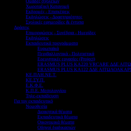
Ομάδες σχολείων
Χωροταξική Κατανομή
Εκδρομές - Επισκέψεις
Εκδηλώσεις - Δραστηριότητες
Σχολικές εφημερίδες & έντυπα
Δράσεις
Επιμορφώσεις - Συνέδρια - Ημερίδες
Εκδηλώσεις
Εκπαιδευτικά προγράμματα
Ευρωπαϊκά
Περιβαλλοντικά - Πολιτιστικά
Ερευνητικές εργασίες (Project)
ERASMUS PLUS KA220 VRCARE ΔΔΕ ΑΙ
ERASMUS PLUS KA122 ΔΔΕ ΑΙΤΩΛΟΑΚΑΡ
ΚΕ.ΠΛΗ.ΝΕ.Τ.
ΚΕ.ΣΥ.Π.
Ε.Κ.Φ.Ε.
Κ.Π.Ε. Μεσολογγίου
Τηλε-εκπαίδευση
Για τον εκπαιδευτικό
Νομοθεσία
Διοικητικά θέματα
Εκπαιδευτικά θέματα
Οικονομικά θέματα
Οδηγοί διαδικασιών