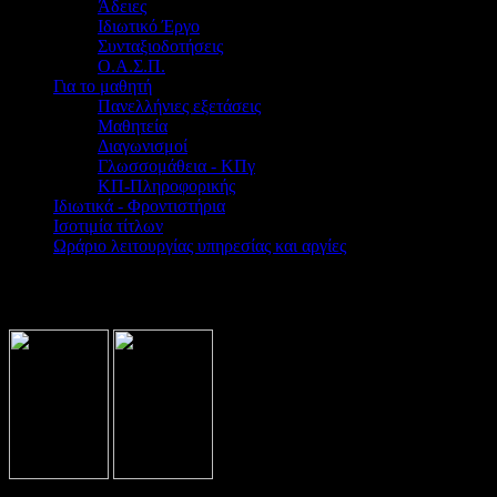
Άδειες
Ιδιωτικό Έργο
Συνταξιοδοτήσεις
Ο.Α.Σ.Π.
Για το μαθητή
Πανελλήνιες εξετάσεις
Μαθητεία
Διαγωνισμοί
Γλωσσομάθεια - ΚΠγ
ΚΠ-Πληροφορικής
Ιδιωτικά - Φροντιστήρια
Ισοτιμία τίτλων
Ωράριο λειτουργίας υπηρεσίας και αργίες
Βρίσκεστε εδώ:
Home