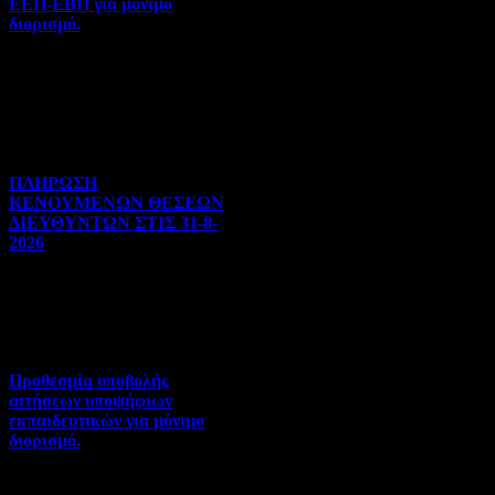
ΕΕΠ-ΕΒΠ για μόνιμο
διορισμό.
Διορισμοί-Μεταθέσεις-
Μετατάξεις | 05-08-2026 |
Hits:35
ΠΛΗΡΩΣΗ
ΚΕΝΟΥΜΕΝΩΝ ΘΕΣΕΩΝ
ΔΙΕΥΘΥΝΤΩΝ ΣΤΙΣ 31-8-
2026
Γενικού ενδιαφέροντος | 04-
08-2026 | Hits:128
Προθεσμία υποβολής
αιτήσεων υποψήφιων
εκπαιδευτικών για μόνιμο
διορισμό.
Διορισμοί-Μεταθέσεις-