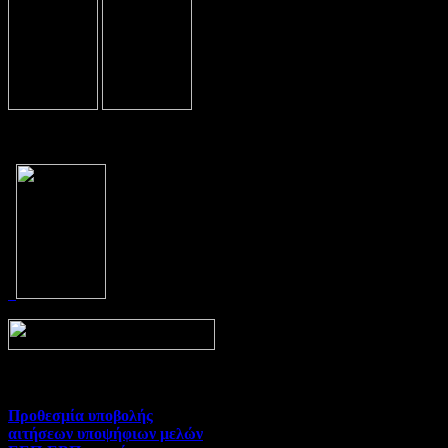
Prev
Next
Προθεσμία υποβολής
αιτήσεων υποψήφιων μελών