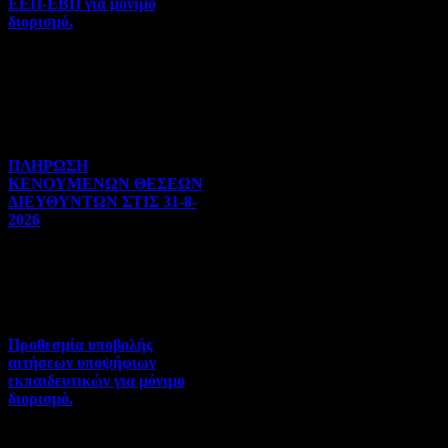
ΕΕΠ-ΕΒΠ για μόνιμο
διορισμό.
Διορισμοί-Μεταθέσεις-
Μετατάξεις | 05-08-2026 |
Hits:27
ΠΛΗΡΩΣΗ
ΚΕΝΟΥΜΕΝΩΝ ΘΕΣΕΩΝ
ΔΙΕΥΘΥΝΤΩΝ ΣΤΙΣ 31-8-
2026
Γενικού ενδιαφέροντος | 04-
08-2026 | Hits:95
Προθεσμία υποβολής
αιτήσεων υποψήφιων
εκπαιδευτικών για μόνιμο
διορισμό.
Διορισμοί-Μεταθέσεις-