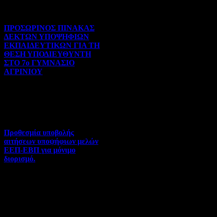
Prev
Next
ΠΡΟΣΩΡΙΝΟΣ ΠΙΝΑΚΑΣ
ΔΕΚΤΩΝ ΥΠΟΨΗΦΙΩΝ
ΕΚΠΑΙΔΕΥΤΙΚΩΝ ΓΙΑ ΤΗ
ΘΕΣΗ ΥΠΟΔΙΕΥΘΥΝΤΗ
ΣΤΟ 7ο ΓΥΜΝΑΣΙΟ
ΑΓΡΙΝΙΟΥ
Γενικού ενδιαφέροντος | 07-
08-2026 | Hits:130
Προθεσμία υποβολής
αιτήσεων υποψήφιων μελών
ΕΕΠ-ΕΒΠ για μόνιμο
διορισμό.
Διορισμοί-Μεταθέσεις-
Μετατάξεις | 05-08-2026 |
Hits:75