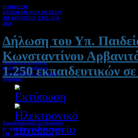
ΠΛΗΡΩΣΗ
ΚΕΝΟΥΜΕΝΩΝ ΘΕΣΕΩΝ
ΔΙΕΥΘΥΝΤΩΝ ΣΤΙΣ 31-8-
2026
Γενικού ενδιαφέροντος | 04-
Δήλωση του Υπ. Παιδεί
08-2026 | Hits:230
Κωνσταντίνου Αρβανιτό
Προθεσμία υποβολής
1.250 εκπαιδευτικών σε
αιτήσεων υποψήφιων
εκπαιδευτικών για μόνιμο
διορισμό.
Διορισμοί-Μεταθέσεις-
Μετατάξεις | 04-08-2026 |
Hits:102
Χαρακτηρισμός λειτουργικά
υπεράριθμων εκπαιδευτικών
ΓΠ - 2η Ανακοινοποίηση