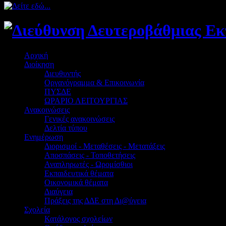
Αρχική
Διοίκηση
Διευθυντής
Οργανόγραμμα & Επικοινωνία
ΠΥΣΔΕ
ΩΡΑΡΙΟ ΛΕΙΤΟΥΡΓΙΑΣ
Ανακοινώσεις
Γενικές ανακοινώσεις
Δελτία τύπου
Ενημέρωση
Διορισμοί - Μεταθέσεις - Μετατάξεις
Αποσπάσεις - Τοποθετήσεις
Αναπληρωτές - Ωρομίσθιοι
Εκπαιδευτικά θέματα
Οικονομικά θέματα
Διαύγεια
Πράξεις της ΔΔΕ στη Δι@ύγεια
Σχολεία
Κατάλογος σχολείων