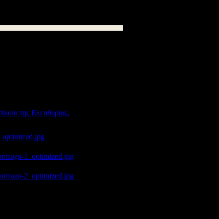
ο Εκπαιδευτικό Πρόγραμμα της Ιεράς
οιχτό Θέατρο της Ιεράς Πόλεως
 5:30’ το απόγευμα. Στο Αγρίνιο, στο
ευμα.
πλοίο της Ελευθερίας,
83 kB
1804
timized.jpg
kB
1518
υχο-1_optimized.jpg
kB
1606
υχο-2_optimized.jpg
kB