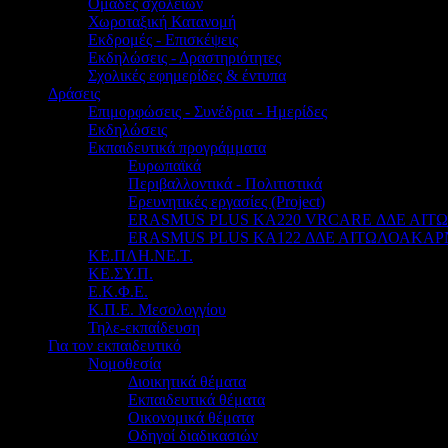
Ομάδες σχολείων
Χωροταξική Κατανομή
Εκδρομές - Επισκέψεις
Εκδηλώσεις - Δραστηριότητες
Σχολικές εφημερίδες & έντυπα
Δράσεις
Επιμορφώσεις - Συνέδρια - Ημερίδες
Εκδηλώσεις
Εκπαιδευτικά προγράμματα
Ευρωπαϊκά
Περιβαλλοντικά - Πολιτιστικά
Ερευνητικές εργασίες (Project)
ERASMUS PLUS KA220 VRCARE ΔΔΕ ΑΙ
ERASMUS PLUS KA122 ΔΔΕ ΑΙΤΩΛΟΑΚΑΡ
ΚΕ.ΠΛΗ.ΝΕ.Τ.
ΚΕ.ΣΥ.Π.
Ε.Κ.Φ.Ε.
Κ.Π.Ε. Μεσολογγίου
Τηλε-εκπαίδευση
Για τον εκπαιδευτικό
Νομοθεσία
Διοικητικά θέματα
Εκπαιδευτικά θέματα
Οικονομικά θέματα
Οδηγοί διαδικασιών