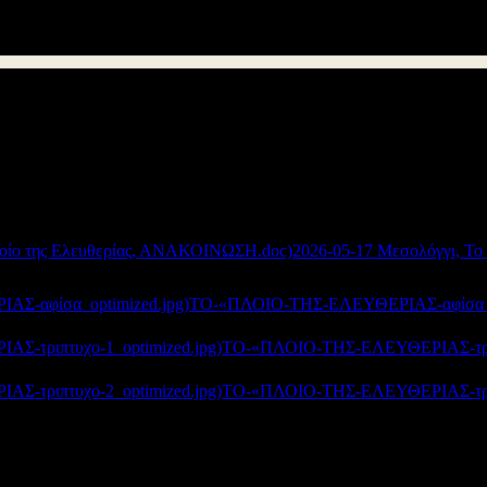
ν Αιτωλοακαρνανία, ολοκληρώνεται στις 15, 16 και 17 Μαΐου 2026 τ
 με τελικές εκδηλώσεις στο Μουσικό Γυμνάσιο Αγρινίου και στο Αν
ό Θέατρο (Λιμάνι Μεσολόγγίου), την Κυριακή 17 Μαΐου 2026 και ώρα
μα, το Σάββατο 16 Μαΐου ώρα 10:00’ το πρωί και ώρα 6:00’ το απόγ
Συνημμένα:
2026-05-17 Μεσολόγγι, Το 
ΤΟ-«ΠΛΟΙΟ-ΤΗΣ-ΕΛΕΥΘΕΡΙΑΣ-αφίσα_op
ΤΟ-«ΠΛΟΙΟ-ΤΗΣ-ΕΛΕΥΘΕΡΙΑΣ-τριπτ
ΤΟ-«ΠΛΟΙΟ-ΤΗΣ-ΕΛΕΥΘΕΡΙΑΣ-τριπτ