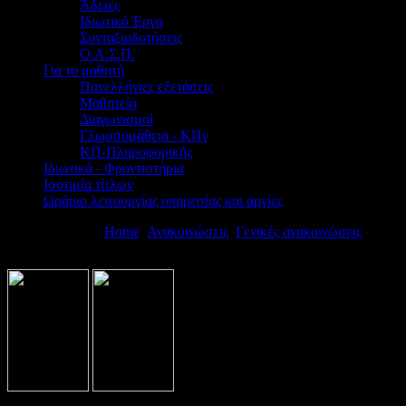
Άδειες
Ιδιωτικό Έργο
Συνταξιοδοτήσεις
Ο.Α.Σ.Π.
Για το μαθητή
Πανελλήνιες εξετάσεις
Μαθητεία
Διαγωνισμοί
Γλωσσομάθεια - ΚΠγ
ΚΠ-Πληροφορικής
Ιδιωτικά - Φροντιστήρια
Ισοτιμία τίτλων
Ωράριο λειτουργίας υπηρεσίας και αργίες
Βρίσκεστε εδώ:
Home
Ανακοινώσεις
Γενικές ανακοινώσεις
ΠΛΗΡ