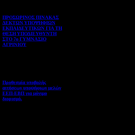
Prev
Next
ΠΡΟΣΩΡΙΝΟΣ ΠΙΝΑΚΑΣ
ΔΕΚΤΩΝ ΥΠΟΨΗΦΙΩΝ
ΕΚΠΑΙΔΕΥΤΙΚΩΝ ΓΙΑ ΤΗ
ΘΕΣΗ ΥΠΟΔΙΕΥΘΥΝΤΗ
ΣΤΟ 7ο ΓΥΜΝΑΣΙΟ
ΑΓΡΙΝΙΟΥ
Γενικού ενδιαφέροντος | 07-
08-2026 | Hits:130
Προθεσμία υποβολής
αιτήσεων υποψήφιων μελών
ΕΕΠ-ΕΒΠ για μόνιμο
διορισμό.
Διορισμοί-Μεταθέσεις-
Μετατάξεις | 05-08-2026 |
Hits:75