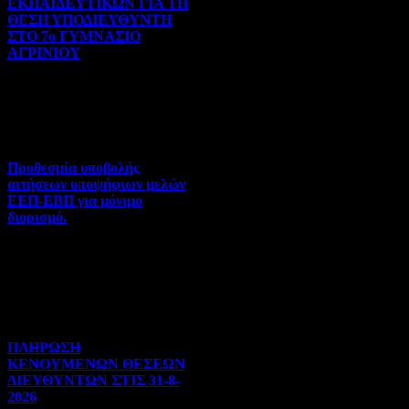
ΕΚΠΑΙΔΕΥΤΙΚΩΝ ΓΙΑ ΤΗ
ΘΕΣΗ ΥΠΟΔΙΕΥΘΥΝΤΗ
ΣΤΟ 7ο ΓΥΜΝΑΣΙΟ
ΑΓΡΙΝΙΟΥ
Γενικού ενδιαφέροντος | 07-
08-2026 | Hits:106
Προθεσμία υποβολής
αιτήσεων υποψήφιων μελών
ΕΕΠ-ΕΒΠ για μόνιμο
διορισμό.
Διορισμοί-Μεταθέσεις-
Μετατάξεις | 05-08-2026 |
Hits:65
ΠΛΗΡΩΣΗ
ΚΕΝΟΥΜΕΝΩΝ ΘΕΣΕΩΝ
ΔΙΕΥΘΥΝΤΩΝ ΣΤΙΣ 31-8-
2026